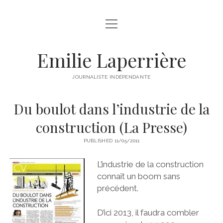
open
À PROPOS
menu
LIENS DE LA SEMAINE
Emilie Laperrière
twitter
facebook
instagram
linkedin
email
JOURNALISTE INDÉPENDANTE
Du boulot dans l’industrie de la
construction (La Presse)
PUBLISHED 11/05/2011
L’industrie de la construction
connaît un boom sans
précédent.
D’ici 2013, il faudra combler