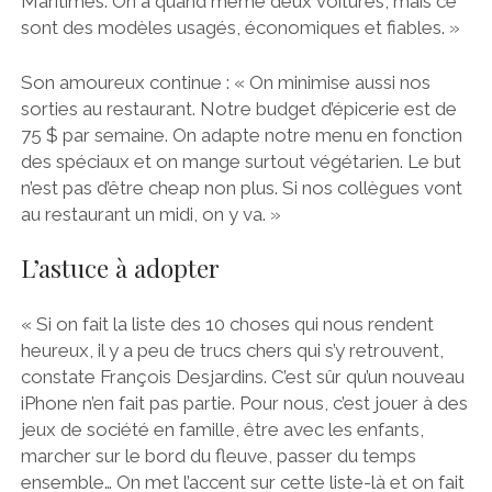
Maritimes. On a quand même deux voitures, mais ce
sont des modèles usagés, économiques et fiables. »
Son amoureux continue : « On minimise aussi nos
sorties au restaurant. Notre budget d’épicerie est de
75 $ par semaine. On adapte notre menu en fonction
des spéciaux et on mange surtout végétarien. Le but
n’est pas d’être cheap non plus. Si nos collègues vont
au restaurant un midi, on y va. »
L’astuce à adopter
« Si on fait la liste des 10 choses qui nous rendent
heureux, il y a peu de trucs chers qui s’y retrouvent,
constate François Desjardins. C’est sûr qu’un nouveau
iPhone n’en fait pas partie. Pour nous, c’est jouer à des
jeux de société en famille, être avec les enfants,
marcher sur le bord du fleuve, passer du temps
ensemble… On met l’accent sur cette liste-là et on fait