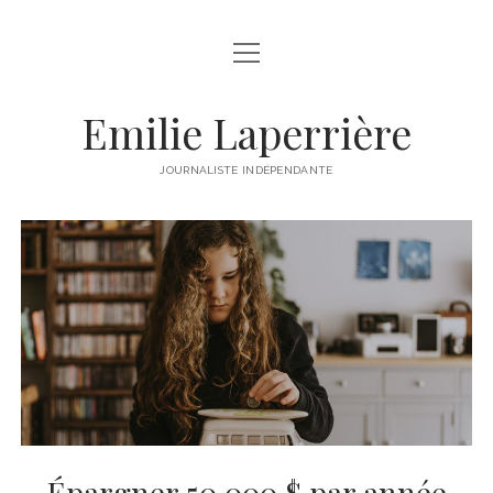
open
À PROPOS
menu
LIENS DE LA SEMAINE
Emilie Laperrière
twitter
facebook
instagram
linkedin
email
JOURNALISTE INDÉPENDANTE
Épargner 50 000 $ par année