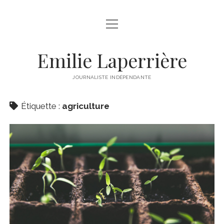
open
À PROPOS
menu
LIENS DE LA SEMAINE
Emilie Laperrière
twitter
facebook
instagram
linkedin
email
JOURNALISTE INDÉPENDANTE
Étiquette :
agriculture