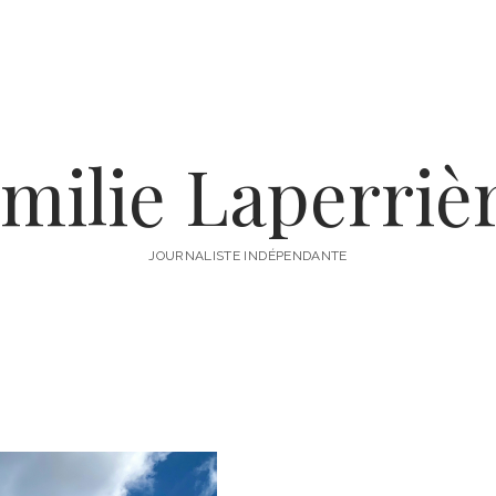
milie Laperriè
JOURNALISTE INDÉPENDANTE