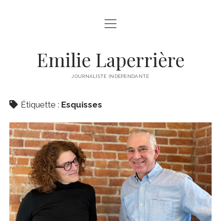
open
À PROPOS
menu
LIENS DE LA SEMAINE
Emilie Laperrière
twitter
facebook
instagram
linkedin
email
JOURNALISTE INDÉPENDANTE
Étiquette :
Esquisses