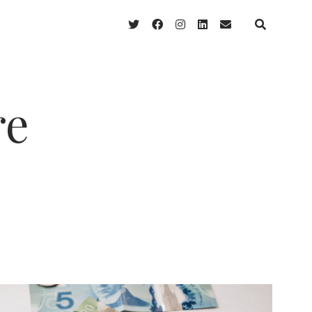
twitter
facebook
instagram
linkedin
email
re